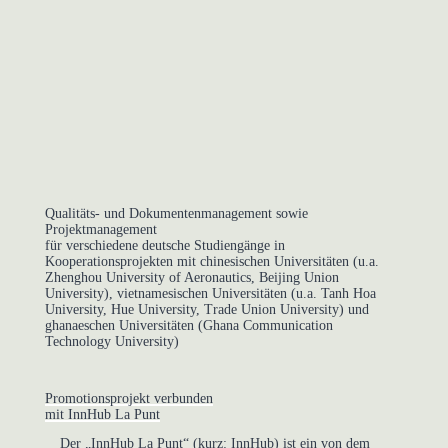
Qualitäts- und Dokumentenmanagement sowie
Projektmanagement
für verschiedene
deutsche
Studiengänge
in
Kooperationsprojekten mit chinesischen Universitäten
(u.a.
Zhenghou
University
of
Aeronautics
, Beijing Union
University)
,
vietnamesischen Universitäten (u.a.
Tanh
Hoa
University, Hue University,
Trade Union
University)
und
ghanaeschen Universitäten (
Ghana
Communication
Technology University
)
Promotionsprojekt verbunden
mit InnHub La Punt
Der „InnHub La Punt“ (kurz: InnHub) ist ein von dem