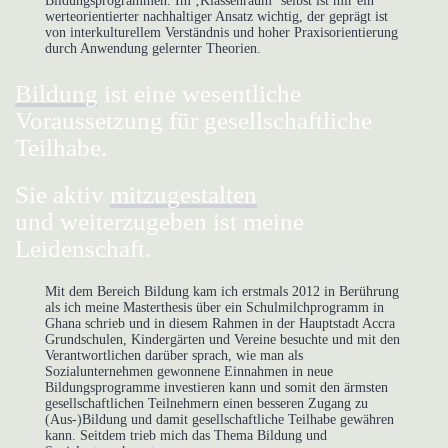
Bildungsprogrammen. Im ‚Klassenraum‘ selbst ist mir ein
werteorientierter nachhaltiger Ansatz wichtig, der geprägt ist
von interkulturellem Verständnis und hoher Praxisorientierung
durch Anwendung gelernter Theorien.
Bildung
ist eine wesentliche
Voraussetzung
für
gesellschaftliche
Teilhabe.
Sie aktiv
mitzugestalten
und weiterzugeben
ist meine
Leidenschaft.
Mit dem Bereich Bildung kam ich erstmals 2012 in Berührung
als ich meine Masterthesis über ein Schulmilchprogramm in
Ghana schrieb und in diesem Rahmen in der Hauptstadt Accra
Grundschulen, Kindergärten und Vereine besuchte und mit den
Verantwortlichen darüber sprach, wie man als
Sozialunternehmen gewonnene Einnahmen in neue
Bildungsprogramme investieren kann und somit den ärmsten
gesellschaftlichen Teilnehmern einen besseren Zugang zu
(Aus-)Bildung und damit gesellschaftliche Teilhabe gewähren
kann. Seitdem trieb mich das Thema Bildung und